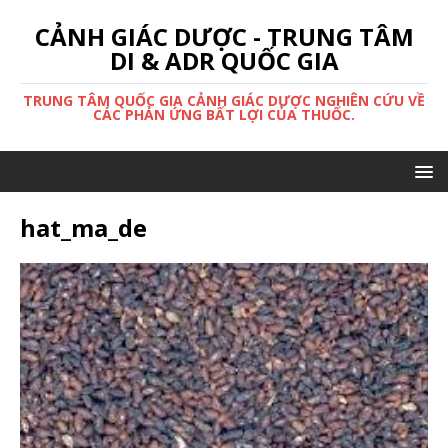
CẢNH GIÁC DƯỢC - TRUNG TÂM
DI & ADR QUỐC GIA
TRUNG TÂM QUỐC GIA CẢNH GIÁC DƯỢC NGHIÊN CỨU VỀ
CÁC PHẢN ỨNG BẤT LỢI CỦA THUỐC.
hat_ma_de