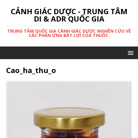
CẢNH GIÁC DƯỢC - TRUNG TÂM
DI & ADR QUỐC GIA
TRUNG TÂM QUỐC GIA CẢNH GIÁC DƯỢC NGHIÊN CỨU VỀ
CÁC PHẢN ỨNG BẤT LỢI CỦA THUỐC.
Cao_ha_thu_o