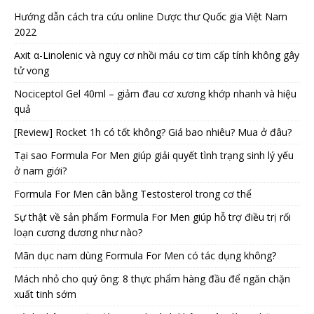
Hướng dẫn cách tra cứu online Dược thư Quốc gia Việt Nam
2022
Axit α-Linolenic và nguy cơ nhồi máu cơ tim cấp tính không gây
tử vong
Nociceptol Gel 40ml – giảm đau cơ xương khớp nhanh và hiệu
quả
[Review] Rocket 1h có tốt không? Giá bao nhiêu? Mua ở đâu?
Tại sao Formula For Men giúp giải quyết tình trạng sinh lý yếu
ở nam giới?
Formula For Men cân bằng Testosterol trong cơ thể
Sự thật về sản phẩm Formula For Men giúp hỗ trợ điều trị rối
loạn cương dương như nào?
Mãn dục nam dùng Formula For Men có tác dụng không?
Mách nhỏ cho quý ông: 8 thực phẩm hàng đầu để ngăn chặn
xuất tinh sớm