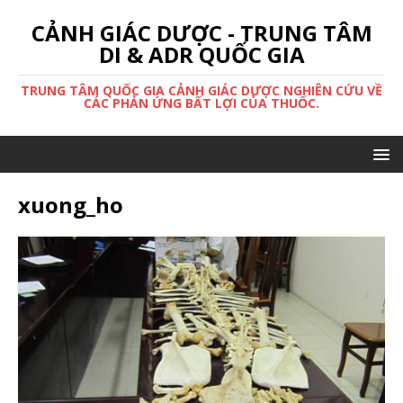
CẢNH GIÁC DƯỢC - TRUNG TÂM
DI & ADR QUỐC GIA
TRUNG TÂM QUỐC GIA CẢNH GIÁC DƯỢC NGHIÊN CỨU VỀ
CÁC PHẢN ỨNG BẤT LỢI CỦA THUỐC.
xuong_ho