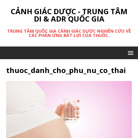
CẢNH GIÁC DƯỢC - TRUNG TÂM
DI & ADR QUỐC GIA
TRUNG TÂM QUỐC GIA CẢNH GIÁC DƯỢC NGHIÊN CỨU VỀ
CÁC PHẢN ỨNG BẤT LỢI CỦA THUỐC.
thuoc_danh_cho_phu_nu_co_thai