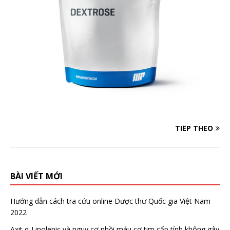
TIẾP THEO
BÀI VIẾT MỚI
Hướng dẫn cách tra cứu online Dược thư Quốc gia Việt Nam
2022
Axit α-Linolenic và nguy cơ nhồi máu cơ tim cấp tính không gây