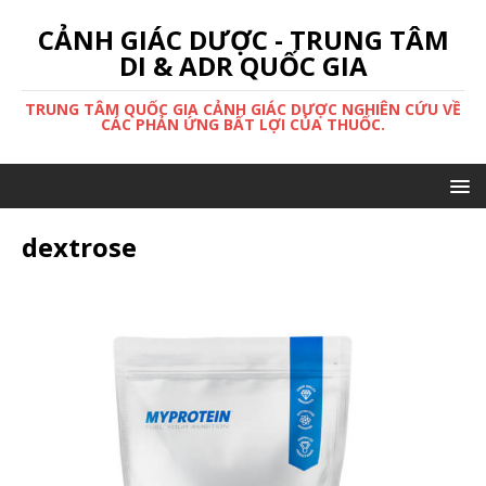
CẢNH GIÁC DƯỢC - TRUNG TÂM
DI & ADR QUỐC GIA
TRUNG TÂM QUỐC GIA CẢNH GIÁC DƯỢC NGHIÊN CỨU VỀ
CÁC PHẢN ỨNG BẤT LỢI CỦA THUỐC.
dextrose