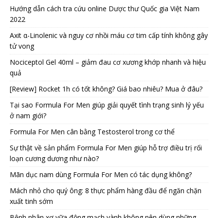
Hướng dẫn cách tra cứu online Dược thư Quốc gia Việt Nam
2022
Axit α-Linolenic và nguy cơ nhồi máu cơ tim cấp tính không gây
tử vong
Nociceptol Gel 40ml – giảm đau cơ xương khớp nhanh và hiệu
quả
[Review] Rocket 1h có tốt không? Giá bao nhiêu? Mua ở đâu?
Tại sao Formula For Men giúp giải quyết tình trạng sinh lý yếu
ở nam giới?
Formula For Men cân bằng Testosterol trong cơ thể
Sự thật về sản phẩm Formula For Men giúp hỗ trợ điều trị rối
loạn cương dương như nào?
Mãn dục nam dùng Formula For Men có tác dụng không?
Mách nhỏ cho quý ông: 8 thực phẩm hàng đầu để ngăn chặn
xuất tinh sớm
Bệnh nhân xơ vữa động mạch vành không nên dùng những