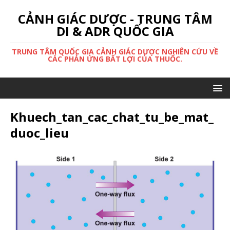
CẢNH GIÁC DƯỢC - TRUNG TÂM
DI & ADR QUỐC GIA
TRUNG TÂM QUỐC GIA CẢNH GIÁC DƯỢC NGHIÊN CỨU VỀ
CÁC PHẢN ỨNG BẤT LỢI CỦA THUỐC.
Khuech_tan_cac_chat_tu_be_mat_
duoc_lieu