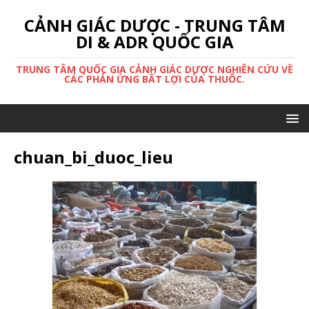
CẢNH GIÁC DƯỢC - TRUNG TÂM
DI & ADR QUỐC GIA
TRUNG TÂM QUỐC GIA CẢNH GIÁC DƯỢC NGHIÊN CỨU VỀ
CÁC PHẢN ỨNG BẤT LỢI CỦA THUỐC.
chuan_bi_duoc_lieu