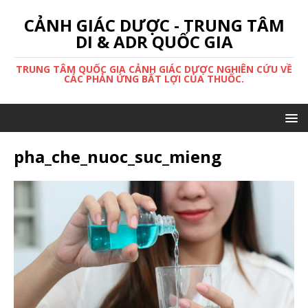
CẢNH GIÁC DƯỢC - TRUNG TÂM
DI & ADR QUỐC GIA
TRUNG TÂM QUỐC GIA CẢNH GIÁC DƯỢC NGHIÊN CỨU VỀ
CÁC PHẢN ỨNG BẤT LỢI CỦA THUỐC.
pha_che_nuoc_suc_mieng