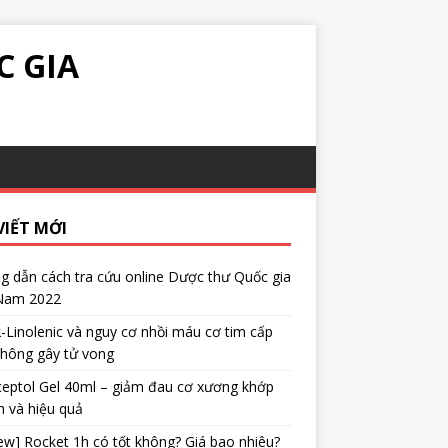
C GIA
VIẾT MỚI
 dẫn cách tra cứu online Dược thư Quốc gia
 Nam 2022
α-Linolenic và nguy cơ nhồi máu cơ tim cấp
không gây tử vong
eptol Gel 40ml – giảm đau cơ xương khớp
 và hiệu quả
ew] Rocket 1h có tốt không? Giá bao nhiêu?