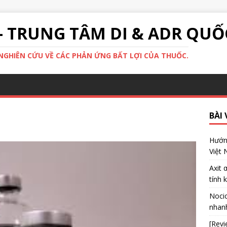
- TRUNG TÂM DI & ADR QUỐ
GHIÊN CỨU VỀ CÁC PHẢN ỨNG BẤT LỢI CỦA THUỐC.
BÀI 
Hướng
Việt
Axit 
tính 
Nocic
nhanh
[Revi