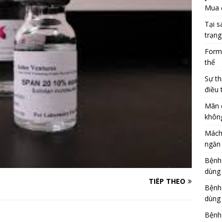
Mua 
Tại s
trạng
Formu
thể
Sự th
điều 
Mãn 
khôn
Mách
ngăn 
Bệnh
dùng
TIẾP THEO
Bệnh
dùng 
Bệnh