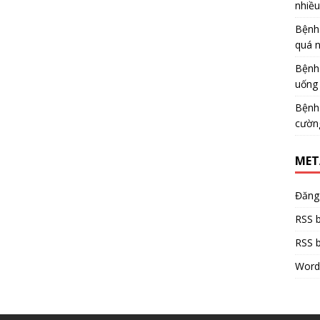
nhiề
Bệnh
quá 
Bệnh
uống 
Bệnh
cườn
MET
Đăng
RSS b
RSS b
Word