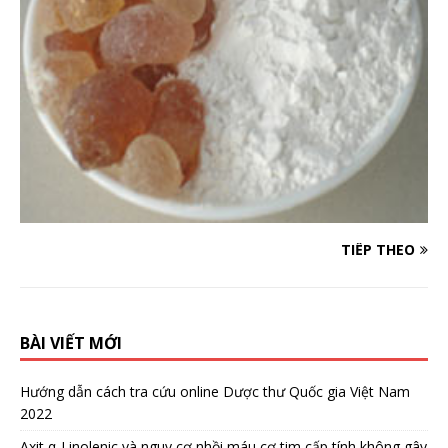
TIẾP THEO
BÀI VIẾT MỚI
Hướng dẫn cách tra cứu online Dược thư Quốc gia Việt Nam
2022
Axit α-Linolenic và nguy cơ nhồi máu cơ tim cấp tính không gây