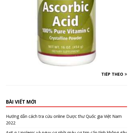
TIẾP THEO
BÀI VIẾT MỚI
Hướng dẫn cách tra cứu online Dược thư Quốc gia Việt Nam
2022
Axit α-Linolenic và nguy cơ nhồi máu cơ tim cấp tính không gây