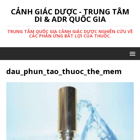
CẢNH GIÁC DƯỢC - TRUNG TÂM
DI & ADR QUỐC GIA
TRUNG TÂM QUỐC GIA CẢNH GIÁC DƯỢC NGHIÊN CỨU VỀ
CÁC PHẢN ỨNG BẤT LỢI CỦA THUỐC.
dau_phun_tao_thuoc_the_mem