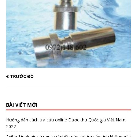
TRƯỚC ĐÓ
BÀI VIẾT MỚI
Hướng dẫn cách tra cứu online Dược thư Quốc gia Việt Nam
2022
Axit α-Linolenic và nguy cơ nhồi máu cơ tim cấp tính không gây