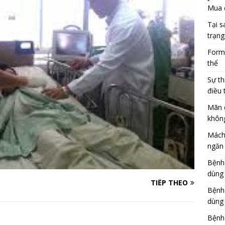
Mua 
Tại s
trạng
Formu
thể
Sự th
điều 
Mãn 
khôn
Mách
ngăn 
Bệnh
dùng
TIẾP THEO
Bệnh
dùng 
Bệnh