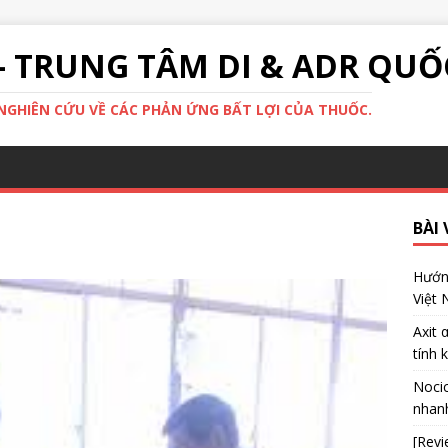
- TRUNG TÂM DI & ADR QUỐ
GHIÊN CỨU VỀ CÁC PHẢN ỨNG BẤT LỢI CỦA THUỐC.
BÀI 
Hướng
Việt
Axit 
tính 
Nocic
nhanh
[Revi