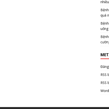
nhiề
Bệnh
quá 
Bệnh
uống 
Bệnh
cườn
MET
Đăng
RSS b
RSS b
Word