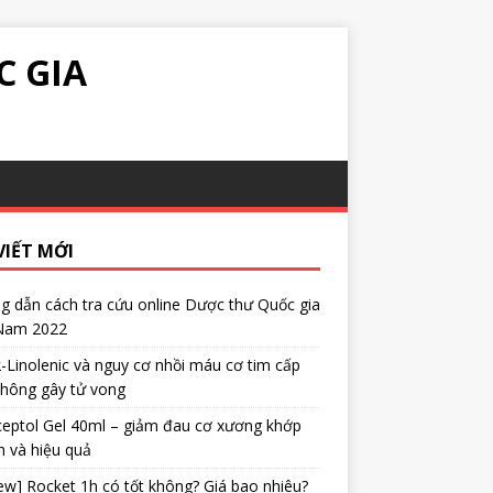
C GIA
VIẾT MỚI
 dẫn cách tra cứu online Dược thư Quốc gia
 Nam 2022
α-Linolenic và nguy cơ nhồi máu cơ tim cấp
không gây tử vong
eptol Gel 40ml – giảm đau cơ xương khớp
 và hiệu quả
ew] Rocket 1h có tốt không? Giá bao nhiêu?