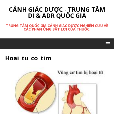
CẢNH GIÁC DƯỢC - TRUNG TÂM
DI & ADR QUỐC GIA
TRUNG TÂM QUỐC GIA CẢNH GIÁC DƯỢC NGHIÊN CỨU VỀ
CÁC PHẢN ỨNG BẤT LỢI CỦA THUỐC.
Hoai_tu_co_tim