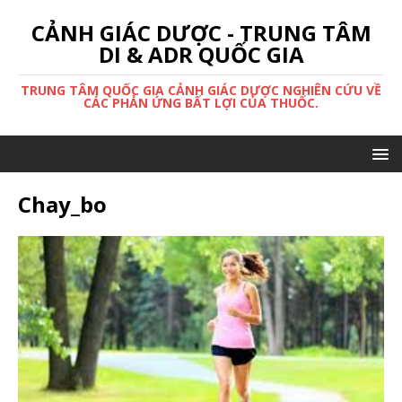
CẢNH GIÁC DƯỢC - TRUNG TÂM
DI & ADR QUỐC GIA
TRUNG TÂM QUỐC GIA CẢNH GIÁC DƯỢC NGHIÊN CỨU VỀ
CÁC PHẢN ỨNG BẤT LỢI CỦA THUỐC.
Chay_bo