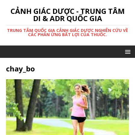
CẢNH GIÁC DƯỢC - TRUNG TÂM
DI & ADR QUỐC GIA
TRUNG TÂM QUỐC GIA CẢNH GIÁC DƯỢC NGHIÊN CỨU VỀ
CÁC PHẢN ỨNG BẤT LỢI CỦA THUỐC.
chay_bo