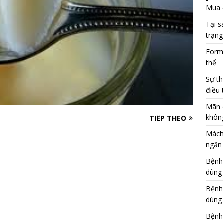
Mua 
Tại s
trạng
Formu
thể
Sự th
điều 
Mãn 
khôn
TIẾP THEO
Mách
ngăn 
Bệnh
dùng
Bệnh
dùng 
Bệnh