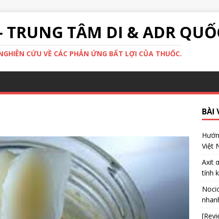
- TRUNG TÂM DI & ADR QUỐ
GHIÊN CỨU VỀ CÁC PHẢN ỨNG BẤT LỢI CỦA THUỐC.
BÀI 
Hướng
Việt
Axit 
tính 
Nocic
nhanh
[Revi