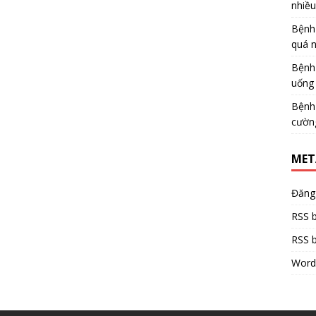
nhiề
Bệnh
quá 
Bệnh
uống 
Bệnh
cườn
MET
Đăng
RSS b
RSS b
Word