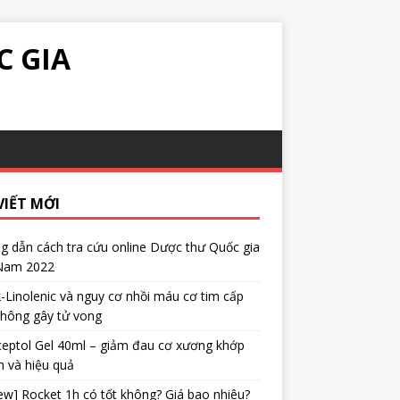
C GIA
VIẾT MỚI
 dẫn cách tra cứu online Dược thư Quốc gia
 Nam 2022
α-Linolenic và nguy cơ nhồi máu cơ tim cấp
không gây tử vong
eptol Gel 40ml – giảm đau cơ xương khớp
 và hiệu quả
ew] Rocket 1h có tốt không? Giá bao nhiêu?