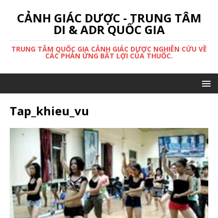
CẢNH GIÁC DƯỢC - TRUNG TÂM
DI & ADR QUỐC GIA
TRUNG TÂM QUỐC GIA CẢNH GIÁC DƯỢC NGHIÊN CỨU VỀ
CÁC PHẢN ỨNG BẤT LỢI CỦA THUỐC.
Tap_khieu_vu