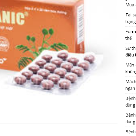
Mua 
Tại s
trạng
Formu
thể
Sự th
điều 
Mãn 
khôn
Mách
ngăn 
Bệnh
dùng
Bệnh
dùng 
Bệnh