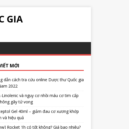
C GIA
VIẾT MỚI
 dẫn cách tra cứu online Dược thư Quốc gia
 Nam 2022
α-Linolenic và nguy cơ nhồi máu cơ tim cấp
không gây tử vong
eptol Gel 40ml – giảm đau cơ xương khớp
 và hiệu quả
ew] Rocket 1h có tốt không? Giá bao nhiêu?