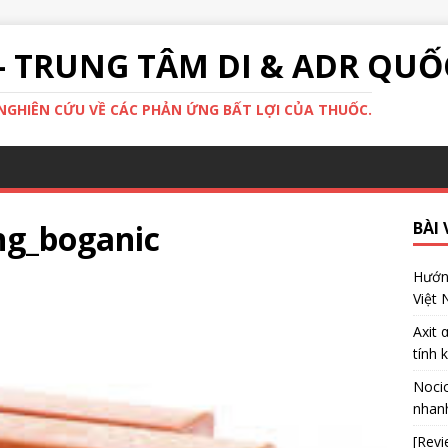
- TRUNG TÂM DI & ADR QUỐ
GHIÊN CỨU VỀ CÁC PHẢN ỨNG BẤT LỢI CỦA THUỐC.
ng_boganic
BÀI 
Hướng
Việt
Axit 
tính 
Nocic
nhanh
[Revi