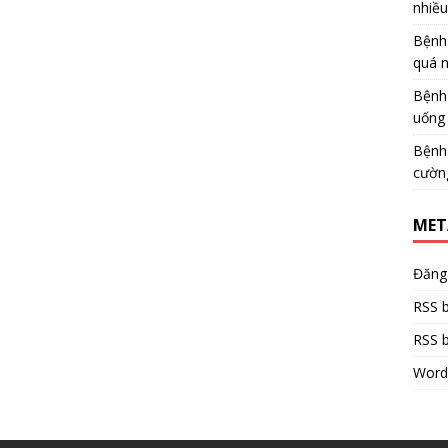
nhiề
Bệnh
quá 
Bệnh
uống 
Bệnh
cườn
MET
Đăng
RSS b
RSS b
Word