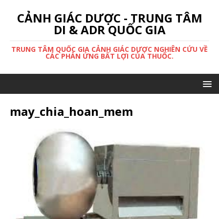
CẢNH GIÁC DƯỢC - TRUNG TÂM
DI & ADR QUỐC GIA
TRUNG TÂM QUỐC GIA CẢNH GIÁC DƯỢC NGHIÊN CỨU VỀ
CÁC PHẢN ỨNG BẤT LỢI CỦA THUỐC.
may_chia_hoan_mem