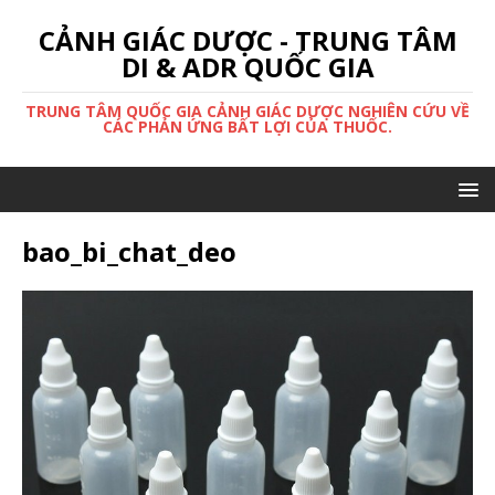
CẢNH GIÁC DƯỢC - TRUNG TÂM
DI & ADR QUỐC GIA
TRUNG TÂM QUỐC GIA CẢNH GIÁC DƯỢC NGHIÊN CỨU VỀ
CÁC PHẢN ỨNG BẤT LỢI CỦA THUỐC.
bao_bi_chat_deo