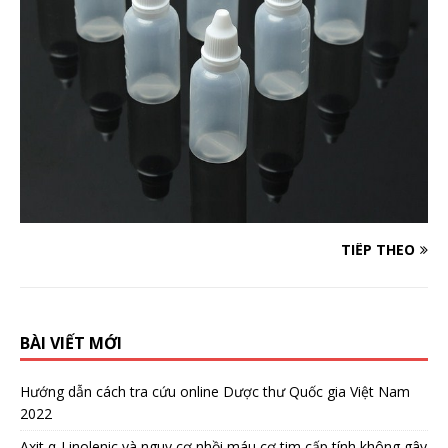
TIẾP THEO
BÀI VIẾT MỚI
Hướng dẫn cách tra cứu online Dược thư Quốc gia Việt Nam
2022
Axit α-Linolenic và nguy cơ nhồi máu cơ tim cấp tính không gây