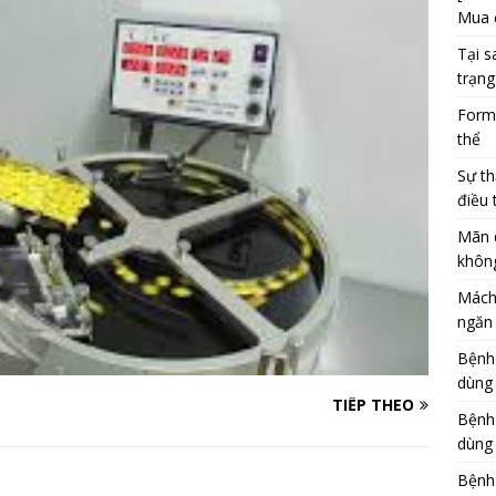
Mua 
Tại s
trạng
Formu
thể
Sự th
điều 
Mãn 
khôn
Mách
ngăn 
Bệnh
dùng
TIẾP THEO
Bệnh
dùng 
Bệnh