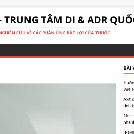
- TRUNG TÂM DI & ADR QUỐ
GHIÊN CỨU VỀ CÁC PHẢN ỨNG BẤT LỢI CỦA THUỐC.
BÀI 
Hướng
Việt
Axit 
tính 
Nocic
nhanh
[Revi