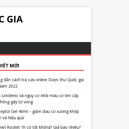
C GIA
VIẾT MỚI
 dẫn cách tra cứu online Dược thư Quốc gia
 Nam 2022
α-Linolenic và nguy cơ nhồi máu cơ tim cấp
không gây tử vong
eptol Gel 40ml – giảm đau cơ xương khớp
 và hiệu quả
ew] Rocket 1h có tốt không? Giá bao nhiêu?