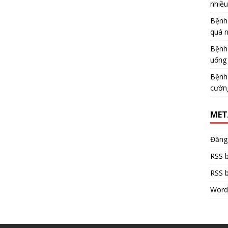
nhiề
Bệnh
quá 
Bệnh
uống 
Bệnh
cườn
MET
Đăng
RSS b
RSS b
Word