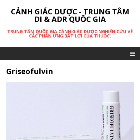
CẢNH GIÁC DƯỢC - TRUNG TÂM
DI & ADR QUỐC GIA
TRUNG TÂM QUỐC GIA CẢNH GIÁC DƯỢC NGHIÊN CỨU VỀ
CÁC PHẢN ỨNG BẤT LỢI CỦA THUỐC.
Griseofulvin